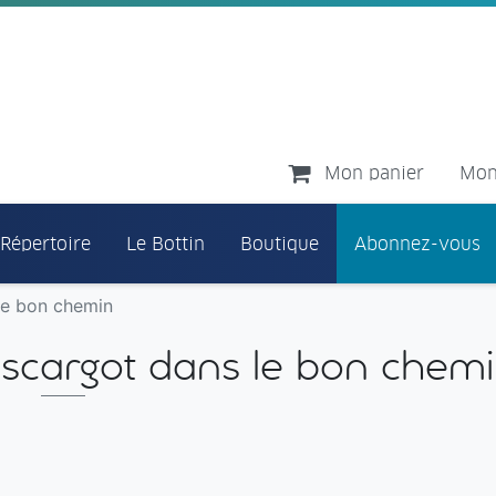
Mon panier
Mon
 Répertoire
Le Bottin
Boutique
Abonnez-vous
le bon chemin
escargot dans le bon chem