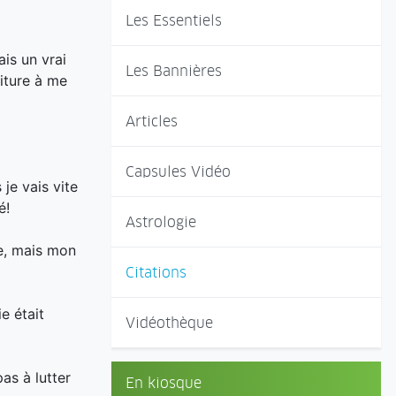
Les Essentiels
ais un vrai
Les Bannières
iture à me
Articles
Capsules Vidéo
je vais vite
é!
Astrologie
re, mais mon
Citations
e était
Vidéothèque
pas à lutter
En kiosque