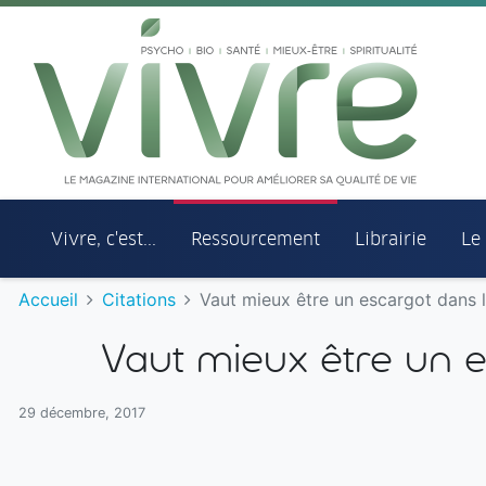
Aller au menu principal
Aller au contenu principal
Vivre, c'est...
Ressourcement
Librairie
Le
Accueil
Citations
Vaut mieux être un escargot dans 
Vaut mieux être un 
29 décembre, 2017