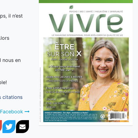
s, il n’est
Alors
l nous en
le!
 citations
ge Facebook
book
Google+
Twitter
Courriel