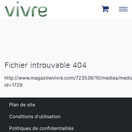
Aller au menu principal
Aller au contenu principal
Fichier introuvable 404
http://www.magazinevivre.com/723538/10/medias/medi
id=1729
Plan de site
Conditions d'utilisation
Politiques de confidentialités