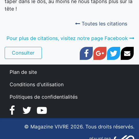
taper dans le dos, au moins ne nous tapons plus sur la
tête !
Toutes les citations
Pour plus de citations, visitez notre page Facebook
Facebook
Google+
Twitter
Cou
Consulter
Plan de site
Conditions d'utilisation
Politiques de confidentialités
Facebook
Twitter
YouTube
© Magazine VIVRE 2026. Tous droits réservés.