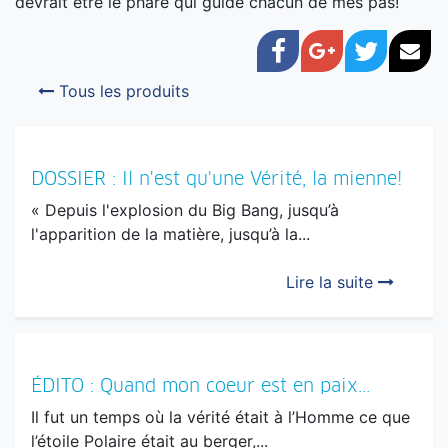
devrait être le phare qui guide chacun de mes pas!
Facebook
Google+
Twitter
Cou
Tous les produits
DOSSIER : Il n'est qu'une Vérité, la mienne!
« Depuis l'explosion du Big Bang, jusqu’à
l'apparition de la matière, jusqu’à la...
Lire la suite
ÉDITO : Quand mon coeur est en paix...
Il fut un temps où la vérité était à l’Homme ce que
l’étoile Polaire était au berger,...