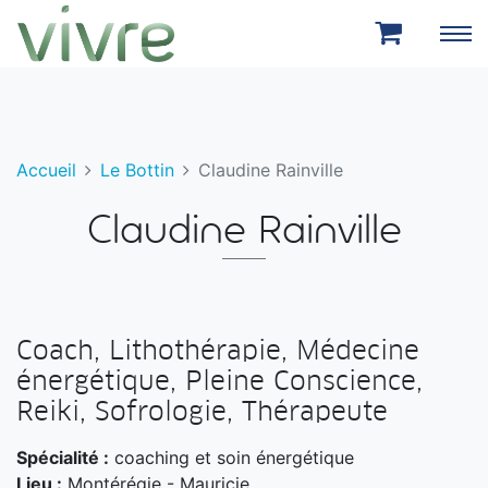
Aller au menu principal
Aller au contenu principal
Accueil
Le Bottin
Claudine Rainville
Claudine Rainville
Coach, Lithothérapie, Médecine
énergétique, Pleine Conscience,
Reiki, Sofrologie, Thérapeute
Spécialité :
coaching et soin énergétique
Lieu :
Montérégie - Mauricie