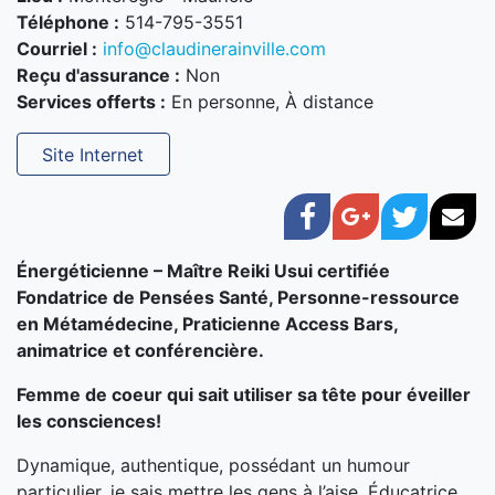
Téléphone :
514-795-3551
Courriel :
info@claudinerainville.com
Reçu d'assurance :
Non
Services offerts :
En personne, À distance
Site Internet
Facebook
Google+
Twitter
Cou
Énergéticienne – Maître Reiki Usui certifiée
Fondatrice de Pensées Santé, Personne-ressource
en
Métamédecine, Praticienne
Access Bars,
animatrice et conférencière.
Femme de coeur qui sait utiliser sa tête pour éveiller
les consciences!
Dynamique, authentique, possédant un humour
particulier, je sais mettre les gens à l’aise. Éducatrice