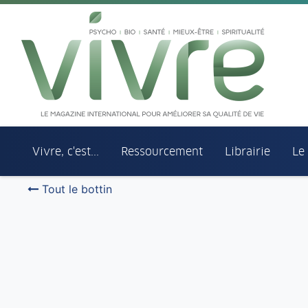
Aller au menu principal
Aller au contenu principal
Vivre, c'est...
Ressourcement
Librairie
Le
Tout le bottin