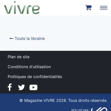
Aller au menu principal
Aller au contenu principal
Toute la librairie
Plan de site
Conditions d'utilisation
Politiques de confidentialités
Facebook
Twitter
YouTube
© Magazine VIVRE 2026. Tous droits réservés.
RÉALISÉ PAR