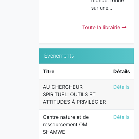
monde, fondé
sur une...
Toute la librairie
Évènements
Titre
Détails
AU CHERCH
AU CHERCHEUR
Détails
SPIRITUEL: OUTILS ET
ATTITUDES À PRIVILÉGIER
Centre na
Centre nature et de
Détails
ressourcement OM
SHAMWE