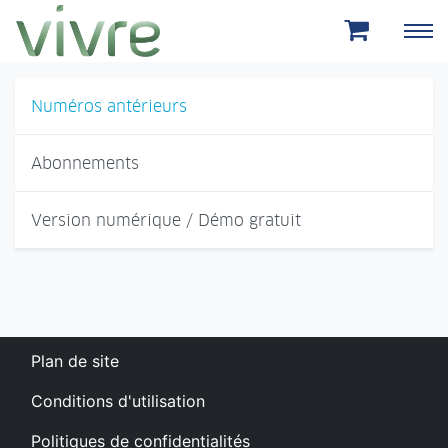
Aller au menu principal
Aller au contenu principal
Numéros antérieurs
Abonnements
Version numérique / Démo gratuit
Plan de site
Conditions d'utilisation
Politiques de confidentialités