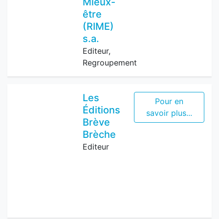
Mieux-
être
(RIME)
s.a.
Editeur,
Regroupement
Les
Pour en
Éditions
savoir plus...
Brève
Brèche
Editeur