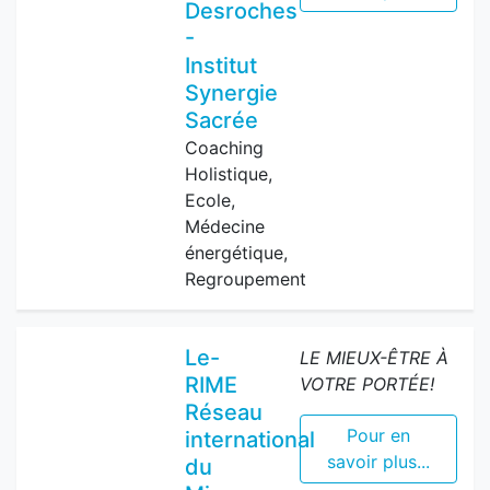
Desroches
-
Institut
Synergie
Sacrée
Coaching
Holistique,
Ecole,
Médecine
énergétique,
Regroupement
Le-
LE MIEUX-ÊTRE À
RIME
VOTRE PORTÉE!
Réseau
Pour en
international
savoir plus...
du