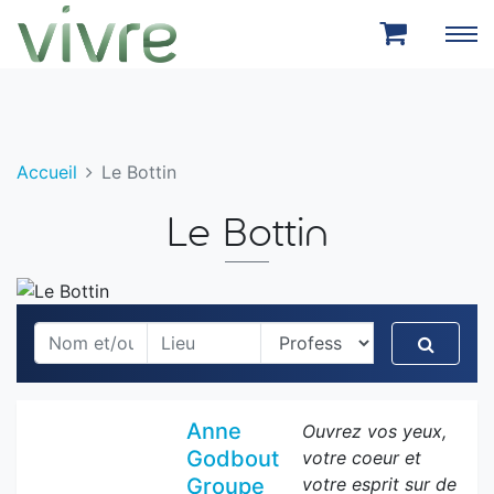
Aller au menu principal
Aller au contenu principal
Accueil
Le Bottin
Le Bottin
Recher
Anne
Ouvrez vos yeux,
Godbout
votre coeur et
Groupe
votre esprit sur de