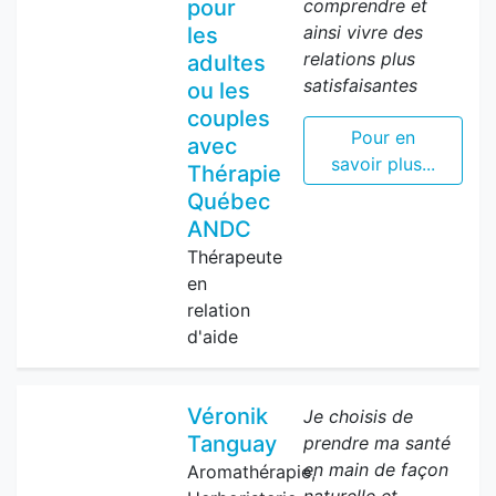
pour
comprendre et
ainsi vivre des
les
relations plus
adultes
satisfaisantes
ou les
couples
Pour en
avec
savoir plus...
Thérapie
Québec
ANDC
Thérapeute
en
relation
d'aide
Véronik
Je choisis de
Tanguay
prendre ma santé
en main de façon
Aromathérapie,
naturelle et