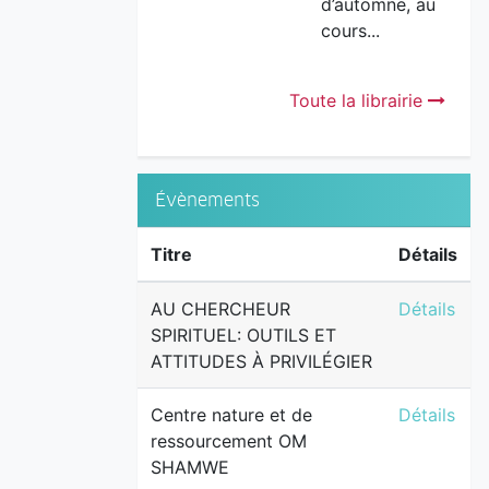
d’automne, au
cours...
Toute la librairie
Évènements
Titre
Détails
AU CHERCH
AU CHERCHEUR
Détails
SPIRITUEL: OUTILS ET
ATTITUDES À PRIVILÉGIER
Centre na
Centre nature et de
Détails
ressourcement OM
SHAMWE