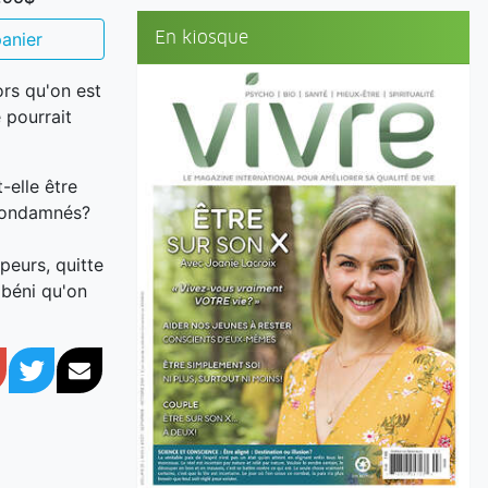
En kiosque
anier
ors qu'on est
 pourrait
-elle être
 condamnés?
peurs, quitte
 béni qu'on
book
Google+
Twitter
Courriel