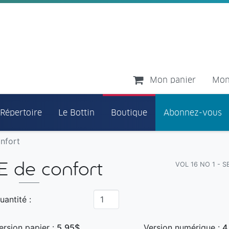
Mon panier
Mon
 Répertoire
Le Bottin
Boutique
Abonnez-vous
nfort
VOL 16 NO 1 - 
E de confort
uantité :
ersion papier :
5,95$
Version numérique :
4