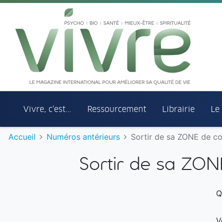
Aller au menu principal
Aller au contenu principal
Vivre, c'est...
Ressourcement
Librairie
Le
Accueil
Numéros antérieurs
Sortir de sa ZONE de co
Sortir de sa ZON
Q
V