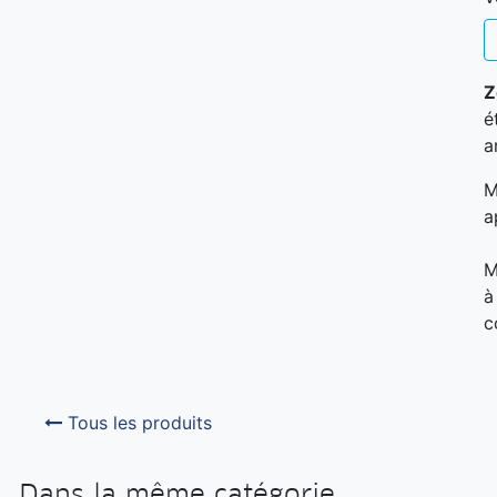
Z
é
ar
M
a
M
à
c
Tous les produits
Dans la même catégorie