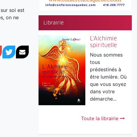
 sur soi est
es, on ne
Librairie
L'Alchimie
spirituelle
book
Google+
Twitter
Courriel
Nous sommes
tous
prédestinés à
être lumière. Où
que vous soyez
dans votre
démarche...
Toute la librairie