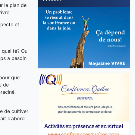
r le plan de
ivre.
specte et
 qualité? Ou
rps a besoin
 pour que
e de
nraciné.
e de cultiver
ait d’abord