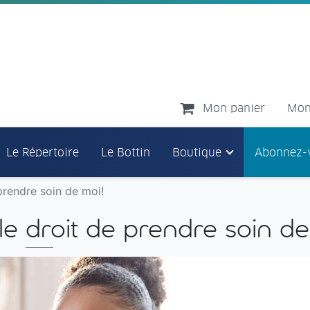
Mon panier
Mon
Le Répertoire
Le Bottin
Boutique
Abonnez-
prendre soin de moi!
e droit de prendre soin de