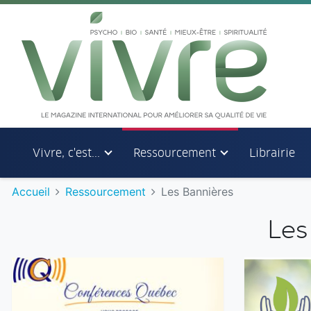
Aller au menu principal
Aller au contenu principal
Vivre, c'est...
Ressourcement
Librairie
Accueil
Ressourcement
Les Bannières
Les