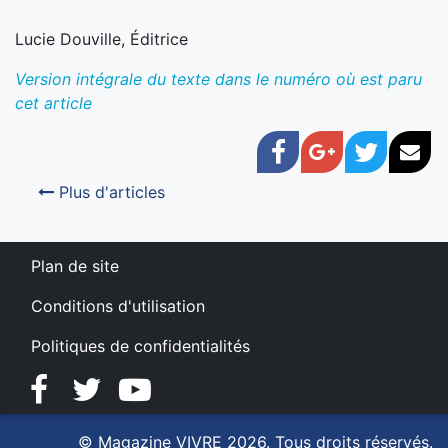
Lucie Douville, Éditrice
Version intégrale du texte dans le numéro où est paru
cet article
Facebook
Google+
Twitter
Cou
Plus d'articles
Plan de site
Conditions d'utilisation
Politiques de confidentialités
Facebook
Twitter
YouTube
© Magazine VIVRE 2026. Tous droits réservés.