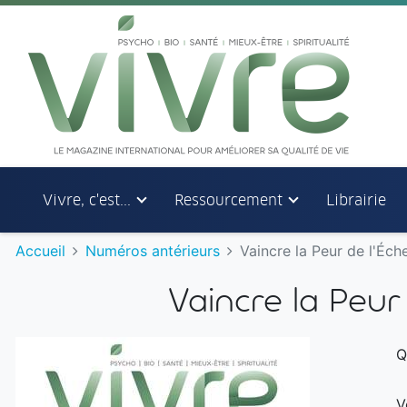
Aller au menu principal
Aller au contenu principal
Vivre, c'est...
Ressourcement
Librairie
Accueil
Numéros antérieurs
Vaincre la Peur de l'Éch
Vaincre la Peur
Q
V