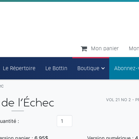
Mon panier
Mon
Le Répertoire
Le Bottin
Boutique
Abonnez-
ec
VOL 21 NO 2 - 
 de l'Échec
uantité :
ersion papier :
6,95$
Version numérique :
4