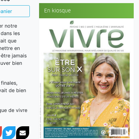
En kiosque
anier
er notre
 dans les
ait que
mettre en
-être jamais
ouver bien
finales,
vait de bien
que de vivre
book
Google+
Twitter
Courriel