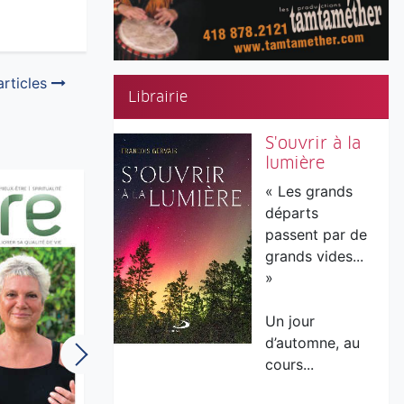
articles
Librairie
S'ouvrir à la
lumière
« Les grands
départs
passent par de
grands vides...
»
Un jour
d’automne, au
cours...