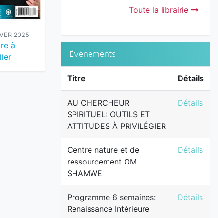
Toute la librairie
IVER 2025
VOL 24 NO 3 - AUTOMNE 2025
VOL 24 N
re à
Ainsi Soit-il !
Voir le Bea
Évènements
ller
Bon - F
Titre
Détails
AU CHERCH
AU CHERCHEUR
Détails
SPIRITUEL: OUTILS ET
ATTITUDES À PRIVILÉGIER
Centre na
Centre nature et de
Détails
ressourcement OM
SHAMWE
Programme 
Programme 6 semaines:
Détails
Renaissance Intérieure