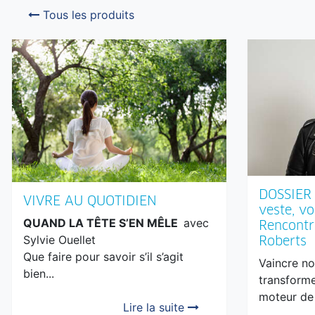
Tous les produits
DOSSIER 
VIVRE AU QUOTIDIEN
veste, v
QUAND LA TÊTE S’EN MÊLE
avec
Rencontr
Sylvie Ouellet
Roberts
Que faire pour savoir s’il s’agit
Vaincre no
bien...
transforme
moteur de r
Lire la suite