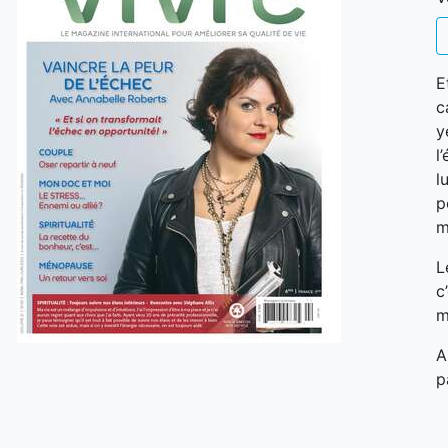
E
c
y
l
l
p
m
L
c
m
A
p