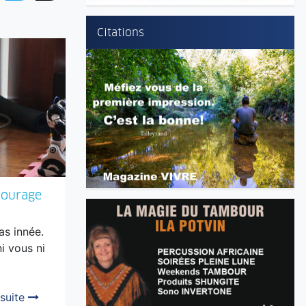
Citations
courage
as innée.
ni vous ni
 suite