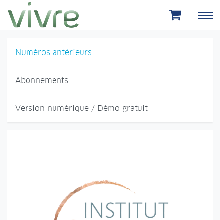
Aller au menu principal
Aller au contenu principal
Numéros antérieurs
Abonnements
Version numérique / Démo gratuit