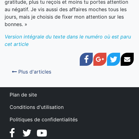
gratitude, plus tu reçois et moins tu portes attention
au négatif. Je vis aussi des affaires moches tous les
jours, mais je choisis de fixer mon attention sur les
bonnes. »
Version intégrale du texte dans le numéro où est paru
cet article
Facebook
Google+
Twitter
Cou
Plus d'articles
Plan de site
Conditions d'utilisation
Politiques de confidentialités
Facebook
Twitter
YouTube