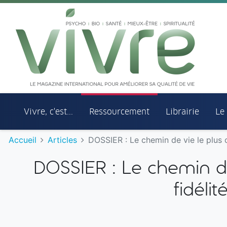
Aller au menu principal
Aller au contenu principal
Vivre, c'est...
Ressourcement
Librairie
Le
Accueil
Articles
DOSSIER : Le chemin de vie le plus c
DOSSIER : Le chemin de 
fidéli