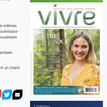
ous-mêmes
 soumission
 mouvement
goisses
nt un chant
book
Google+
Twitter
Courriel
Citations