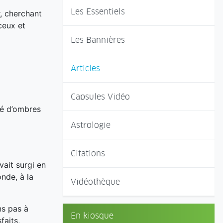
Les Essentiels
, cherchant
ceux et
Les Bannières
Articles
Capsules Vidéo
emé d’ombres
Astrologie
Citations
vait surgi en
onde, à la
Vidéothèque
ns pas à
En kiosque
faits,