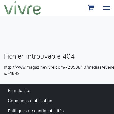
Aller au menu principal
Aller au contenu principal
Fichier introuvable 404
http://www.magazinevivre.com/723538/10/medias/even
id=1642
Plan de site
Conditions d'utilisation
Politiques de confidentialités